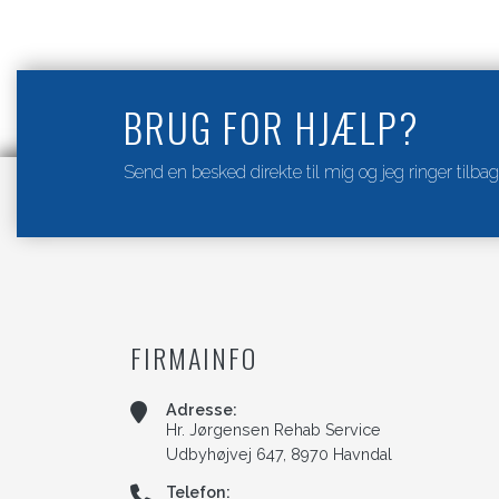
BRUG FOR HJÆLP?
Send en besked direkte til mig og jeg ringer tilbag
FIRMAINFO
Adresse:
Hr. Jørgensen Rehab Service
Udbyhøjvej 647, 8970 Havndal
Telefon: