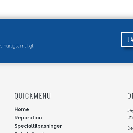
J
e hurtigst muligt.
QUICKMENU
O
Home
Je
lø
Reparation
Specialtilpasninger
De