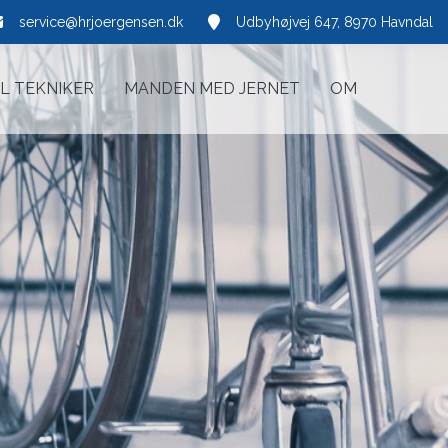
service@hrjoergensen.dk
Udbyhøjvej 647, 8970 Havndal
IL TEKNIKER
MANDEN MED JERNET
OM