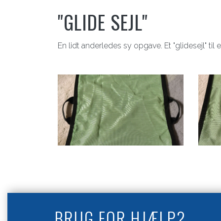
"GLIDE SEJL"
En lidt anderledes sy opgave. Et "glidesejl" ti
BRUG FOR HJÆLP?