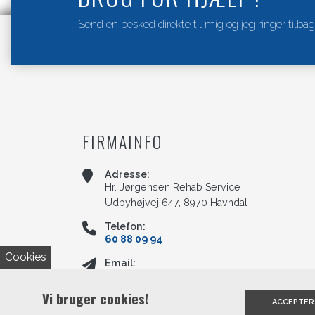
Send en besked direkte til mig og jeg ringer tilbag
FIRMAINFO
Adresse:
Hr. Jørgensen Rehab Service
Udbyhøjvej 647, 8970 Havndal
Telefon:
60 88 09 94
Cookies
Email:
service@hrjoergensen.dk
Vi bruger cookies!
ACCEPTER