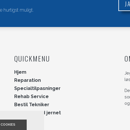
J
e hurtigst muligt.
QUICKMENU
O
Hjem
Je
lø
Reparation
Specialtilpasninger
De
Rehab Service
so
og
Bestil Tekniker
Manden med jernet
Om
 COOKIES
Kontakt