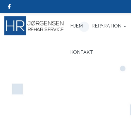
Gå
til
hovedindhold
HJEM
REPARATION
KONTAKT