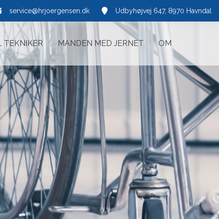
service@hrjoergensen.dk
Udbyhøjvej 647, 8970 Havndal
L TEKNIKER
MANDEN MED JERNET
OM