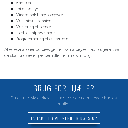
Armlæn
Toilet udstyr
Mindre polstrings opgaver
Mekanisk tilpasning
Montering af sæder
Hjælp til afprøvninger
Programmering af el-kørestol
Alle reparationer udføres gerne i samarbejde med brugeren, så
de skal undvære hjælpemidlerne mindst muligt.
BRUG FOR HJÆLP?
Send en besked direkte til mig og jeg ringer tilbage hurtigst
muligt.
JA TAK, JEG VIL GERNE RINGES OP