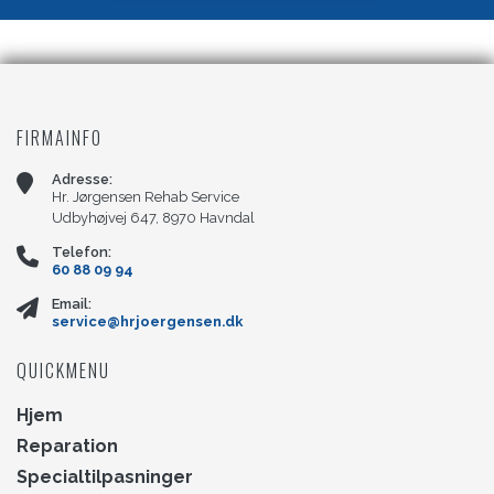
FIRMAINFO
Adresse:
Hr. Jørgensen Rehab Service
Udbyhøjvej 647, 8970 Havndal
Telefon:
60 88 09 94
Email:
service@hrjoergensen.dk
QUICKMENU
Hjem
Reparation
Specialtilpasninger